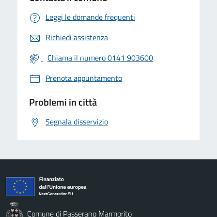
Leggi le domande frequenti
Richiedi assistenza
Chiama il numero 0141 903600
Prenota appuntamento
Problemi in città
Segnala disservizio
Comune di Passerano Marmorito