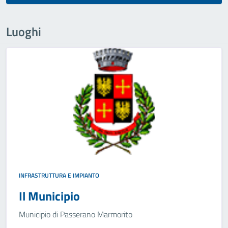
Luoghi
INFRASTRUTTURA E IMPIANTO
Il Municipio
Municipio di Passerano Marmorito