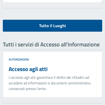
Tutto il Luoghi
Tutti i servizi di Accesso all'informazione
AUTORIZZAZIONI
Accesso agli atti
L'accesso agli atti garantisce il diritto dei cittadini ad
accedere ad informazioni e documenti amministrativi,
conservati presso l'ente.