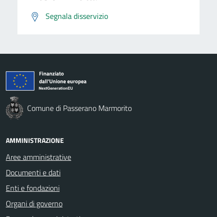
Segnala disservizio
Comune di Passerano Marmorito
AMMINISTRAZIONE
Aree amministrative
Documenti e dati
Enti e fondazioni
Organi di governo