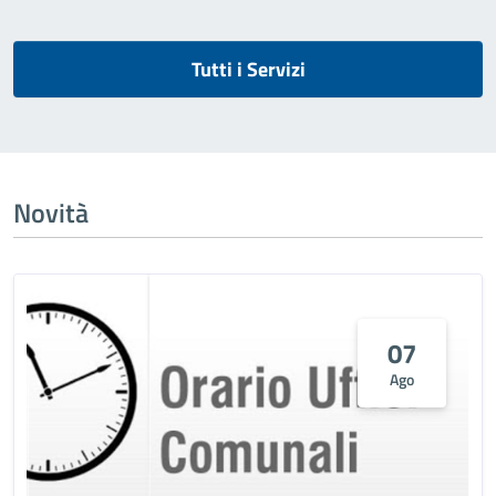
Tutti i Servizi
Novità
07
Ago