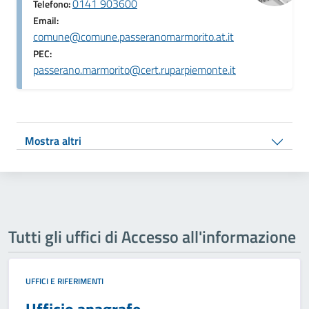
0141 903600
Telefono:
Email:
comune@comune.passeranomarmorito.at.it
PEC:
passerano.marmorito@cert.ruparpiemonte.it
Mostra altri
Tutti gli uffici di Accesso all'informazione
UFFICI E RIFERIMENTI