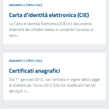
ANAGRAFE E STATO CIVILE
Carta d'identità elettronica (CIE)
La Carta di Identità Elettronica (CIE) è il documento
d’identità dei cittadini italiani e consente l’accesso ai
servi...
ANAGRAFE E STATO CIVILE
Certificati anagrafici
Dal 1° gennaio 2012, con l’entrata in vigore della Legge
di stabilità per l’anno 2012 (che ha modificato l'art.40
del d.p.R. n....