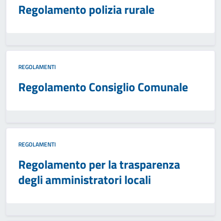
Regolamento polizia rurale
REGOLAMENTI
Regolamento Consiglio Comunale
REGOLAMENTI
Regolamento per la trasparenza
degli amministratori locali