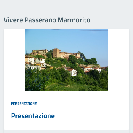
Vivere Passerano Marmorito
PRESENTAZIONE
Presentazione