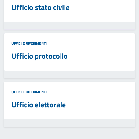
Ufficio stato civile
UFFICI E RIFERIMENTI
Ufficio protocollo
UFFICI E RIFERIMENTI
Ufficio elettorale