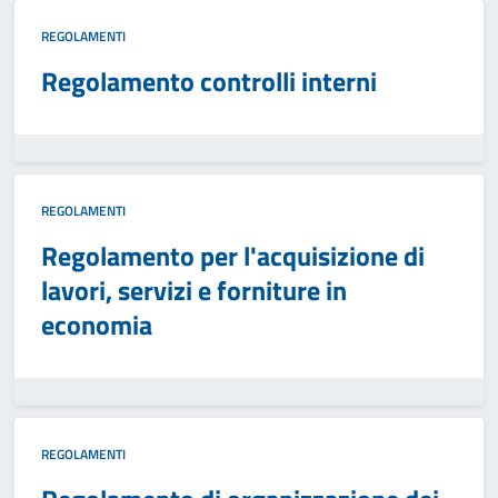
REGOLAMENTI
Regolamento controlli interni
REGOLAMENTI
Regolamento per l'acquisizione di
lavori, servizi e forniture in
economia
REGOLAMENTI