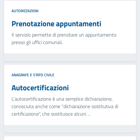
AUTORIZZAZIONI
Prenotazione appuntamenti
Il servizio permette di prenotare un appuntamento
presso gli uffici comunali.
ANAGRAFE E STATO CIVILE
Autocertificazioni
L'autocertificazione è una semplice dichiarazione,
conosciuta anche come "dichiarazione sostitutiva di
certificazione", che sostituisce alcuni ...