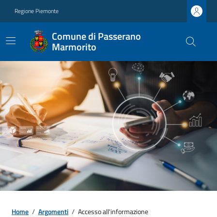
Regione Piemonte
Comune di Passerano
Marmorito
Home
/
Argomenti
/
Accesso all'informazione