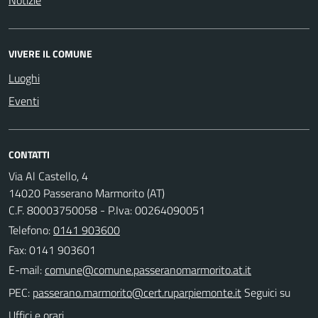
Notizie
VIVERE IL COMUNE
Luoghi
Eventi
CONTATTI
Via Al Castello, 4
14020 Passerano Marmorito (AT)
C.F. 80003750058 - P.Iva: 00264090051
Telefono:
0141 903600
Fax: 0141 903601
E-mail:
PEC:
Seguici su
Uffici e orari