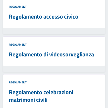
REGOLAMENTI
Regolamento accesso civico
REGOLAMENTI
Regolamento di videosorveglianza
REGOLAMENTI
Regolamento celebrazioni
matrimoni civili